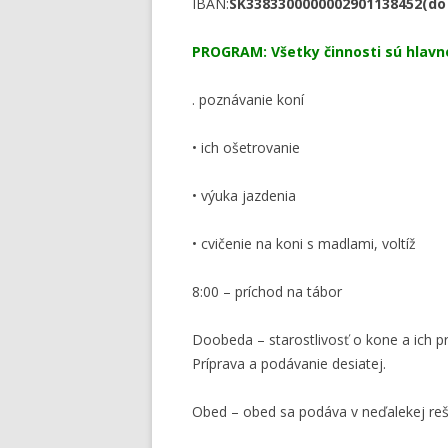
IBAN:
SK3383300000002901138452(do 
PROGRAM: Všetky činnosti sú hlav
. poznávanie koní
• ich ošetrovanie
• výuka jazdenia
• cvičenie na koni s madlami, voltíž
8:00 – príchod na tábor
Doobeda – starostlivosť o kone a ich prí
Príprava a podávanie desiatej.
Obed – obed sa podáva v neďalekej rešta