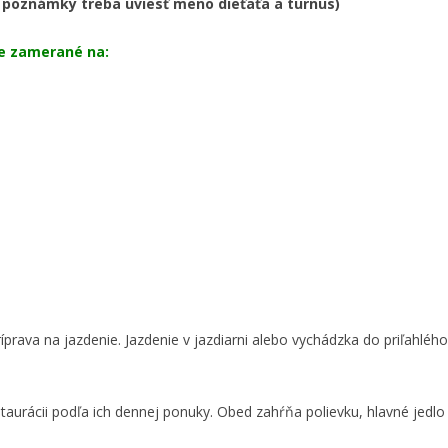
poznámky treba uviesť meno dieťaťa a turnus)
ne zamerané na:
prava na jazdenie. Jazdenie v jazdiarni alebo vychádzka do priľahlého 
urácii podľa ich dennej ponuky. Obed zahŕňa polievku, hlavné jedlo a