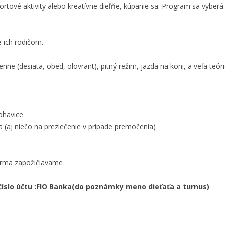
rtové aktivity alebo kreatívne dieľňe, kúpanie sa. Program sa vyberá 
 ich rodičom.
enne (desiata, obed, olovrant), pitný režim, jazda na koni, a veľa teór
ohavice
 (aj niečo na prezlečenie v prípade premočenia)
arma zapožičiavame
 číslo účtu :FIO Banka(do poznámky meno dieťaťa a turnus)