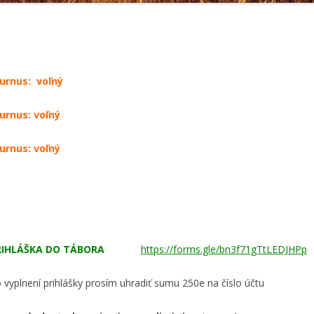
urnus: voľný
urnus: voľný
urnus: voľný
RIHLÁŠKA DO TÁBORA
https://forms.gle/bn3f71gTtLEDJHPp
 vyplnení prihlášky prosím uhradiť sumu 250e na číslo účtu