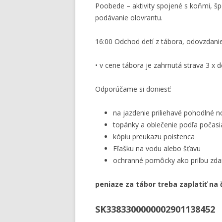
Poobede – aktivity spojené s koňmi, špo
podávanie olovrantu.
16:00 Odchod detí z tábora, odovzdanie
• v cene tábora je zahrnutá strava 3 x d
Odporúčame si doniesť:
na jazdenie priliehavé pohodlné n
topánky a oblečenie podľa počasia
kópiu preukazu poistenca
Fľašku na vodu alebo šťavu
ochranné pomôcky ako prilbu zd
peniaze za tábor treba zaplatiť na
SK3383300000002901138452