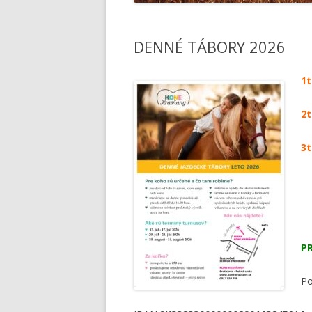
DENNÉ TÁBORY 2026
1t
2t
3t
P
Po